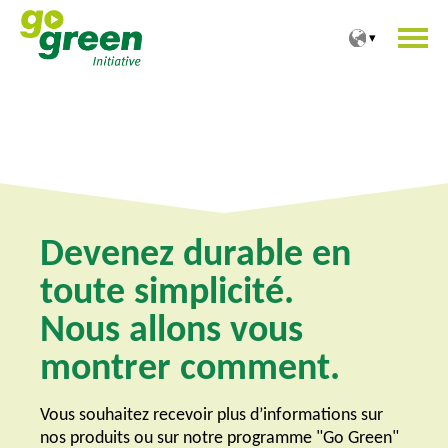
T
T
o
o
t
m
h
a
e
i
c
n
o
m
n
e
t
n
e
u
n
Devenez durable en
t
toute simplicité.
Nous allons vous
montrer comment.
Vous souhaitez recevoir plus d’informations sur
nos produits ou sur notre programme "Go Green"