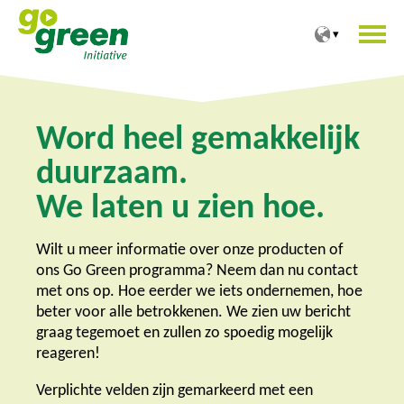
T
T
o
o
t
m
h
a
e
i
c
n
Word heel gemakkelijk
o
m
n
e
duurzaam.
t
n
We laten u zien hoe.
e
u
n
t
Wilt u meer informatie over onze producten of
ons Go Green programma? Neem dan nu contact
met ons op. Hoe eerder we iets ondernemen, hoe
beter voor alle betrokkenen. We zien uw bericht
graag tegemoet en zullen zo spoedig mogelijk
reageren!
Verplichte velden zijn gemarkeerd met een